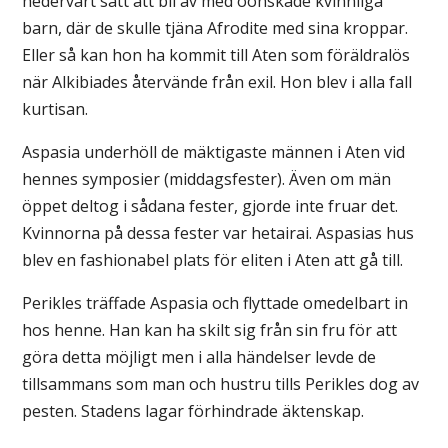
hedervärt sätt att bli av med oönskade kvinnliga
barn, där de skulle tjäna Afrodite med sina kroppar.
Eller så kan hon ha kommit till Aten som föräldralös
när Alkibiades återvände från exil. Hon blev i alla fall
kurtisan.
Aspasia underhöll de mäktigaste männen i Aten vid
hennes symposier (middagsfester). Även om män
öppet deltog i sådana fester, gjorde inte fruar det.
Kvinnorna på dessa fester var hetairai. Aspasias hus
blev en fashionabel plats för eliten i Aten att gå till.
Perikles träffade Aspasia och flyttade omedelbart in
hos henne. Han kan ha skilt sig från sin fru för att
göra detta möjligt men i alla händelser levde de
tillsammans som man och hustru tills Perikles dog av
pesten. Stadens lagar förhindrade äktenskap.