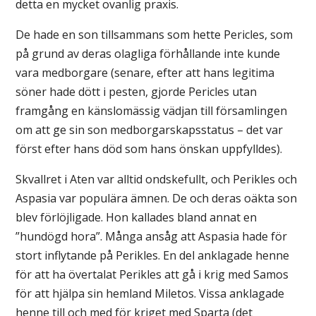
detta en mycket ovanlig praxis.
De hade en son tillsammans som hette Pericles, som
på grund av deras olagliga förhållande inte kunde
vara medborgare (senare, efter att hans legitima
söner hade dött i pesten, gjorde Pericles utan
framgång en känslomässig vädjan till församlingen
om att ge sin son medborgarskapsstatus – det var
först efter hans död som hans önskan uppfylldes).
Skvallret i Aten var alltid ondskefullt, och Perikles och
Aspasia var populära ämnen. De och deras oäkta son
blev förlöjligade. Hon kallades bland annat en
”hundögd hora”. Många ansåg att Aspasia hade för
stort inflytande på Perikles. En del anklagade henne
för att ha övertalat Perikles att gå i krig med Samos
för att hjälpa sin hemland Miletos. Vissa anklagade
henne till och med för kriget med Sparta (det